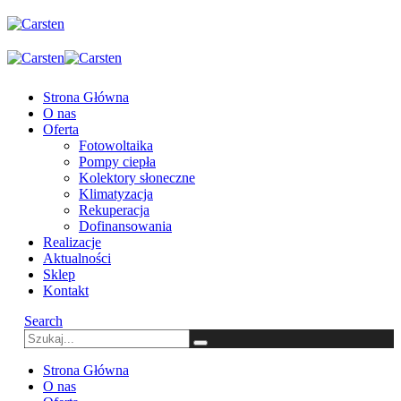
Strona Główna
O nas
Oferta
Fotowoltaika
Pompy ciepła
Kolektory słoneczne
Klimatyzacja
Rekuperacja
Dofinansowania
Realizacje
Aktualności
Sklep
Kontakt
Search
Strona Główna
O nas