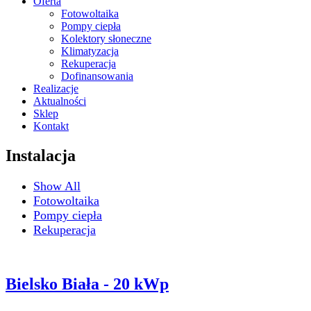
Oferta
Fotowoltaika
Pompy ciepła
Kolektory słoneczne
Klimatyzacja
Rekuperacja
Dofinansowania
Realizacje
Aktualności
Sklep
Kontakt
Instalacja
Show All
Fotowoltaika
Pompy ciepła
Rekuperacja
Bielsko Biała - 20 kWp