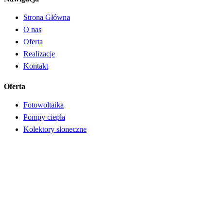
Strona Główna
O nas
Oferta
Realizacje
Kontakt
Oferta
Fotowoltaika
Pompy ciepła
Kolektory słoneczne
Klimatyzacja
Rekuperacja
Informacje
Polityka prywatności
Carsten.pl. © 2026. Wszystkie prawa zastrzeżone