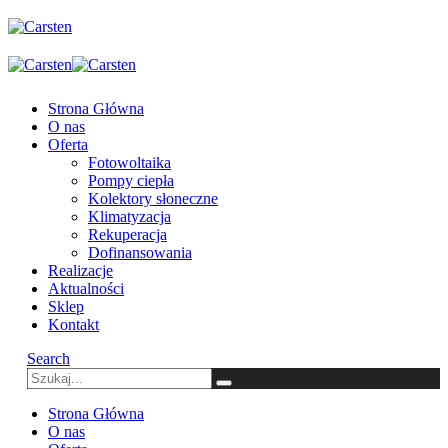
Strona Główna
O nas
Oferta
Fotowoltaika
Pompy ciepła
Kolektory słoneczne
Klimatyzacja
Rekuperacja
Dofinansowania
Realizacje
Aktualności
Sklep
Kontakt
Search
Strona Główna
O nas