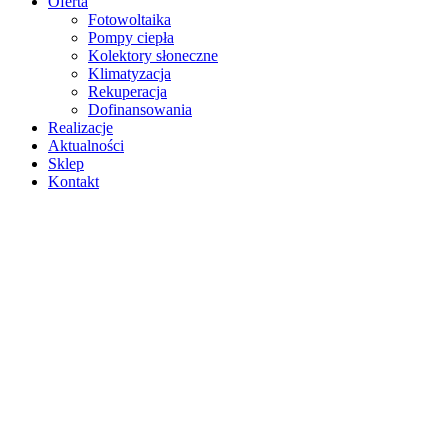
Oferta
Fotowoltaika
Pompy ciepła
Kolektory słoneczne
Klimatyzacja
Rekuperacja
Dofinansowania
Realizacje
Aktualności
Sklep
Kontakt